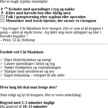
Her er nogle typiske eksempler:
👩‍🦰
Kvinder med spændinger i ryg og nakke
👵
Ældre med hævede ben eller dårlig søvn
👨‍⚕️
Folk i genoptræning efter sygdom eller operation
🧘‍♂️
Mennesker med travle hjerner, der savner ro i kroppen
“Jeg bruger Chi Maskinen hver morgen. Det er som at få kroppen i
gang – uden at skulle træne. Jeg føler mig mere afslappet og klar i
hovedet bagefter.”
– Peter, 52 år, Hellerup
Fordele ved Chi Maskinen
✅ Øger blodcirkulation og energi
✅ Løsner spændinger i lænd og ryg
✅ Støtter fordøjelsen og vejrtrækningen
✅ Hjælper mod søvnbesvær og uro
✅ Ingen belastning – velegnet til alle aldre
Hvor lang tid skal man bruge den?
Start roligt og lyt til kroppen. Her er vores anbefaling:
Begynd med 3–5 minutter dagligt
Øg gradvist til
10–15 minutter