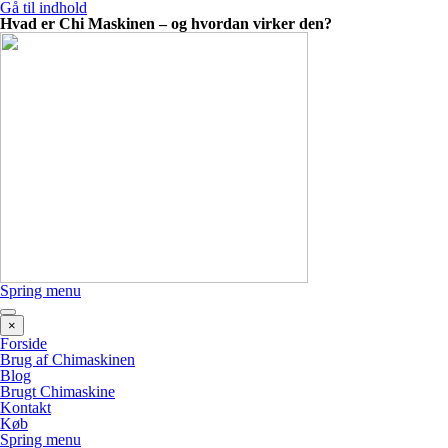
Gå til indhold
Hvad er Chi Maskinen – og hvordan virker den?
Spring menu
×
Forside
Brug af Chimaskinen
Blog
Brugt Chimaskine
Kontakt
Køb
Spring menu