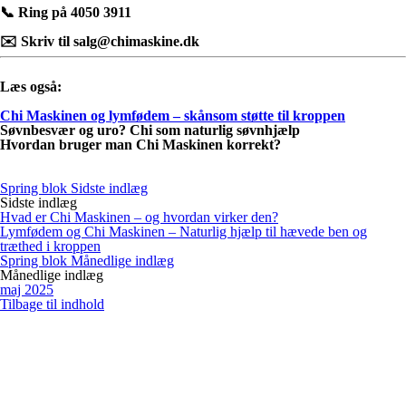
📞 Ring på 4050 3911
✉️ Skriv til salg@chimaskine.dk
Læs også:
Chi Maskinen og lymfødem – skånsom støtte til kroppen
Søvnbesvær og uro? Chi som naturlig søvnhjælp
Hvordan bruger man Chi Maskinen korrekt?
Spring blok Sidste indlæg
Sidste indlæg
Hvad er Chi Maskinen – og hvordan virker den?
Lymfødem og Chi Maskinen – Naturlig hjælp til hævede ben og
træthed i kroppen
Spring blok Månedlige indlæg
Månedlige indlæg
maj 2025
Tilbage til indhold