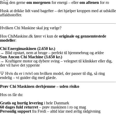
Brug den gerne
om morgenen
for energi – eller
om aftenen
for ro
Husk at drikke lidt vand bagefter – det hjælper kroppen med at udskille
affaldsstoffer.
Hvilken Chi Maskine skal jeg vælge?
Hos ChiMaskine.dk fører vi kun de
originale og gennemtestede
modeller
:
Chi Energimaskinen (2.650 kr.)
→ Blid opstart, nem at bruge – perfekt til hjemmebrug og ældre
Sun Ancon Chi Machine (3.650 kr.)
→ Kraftigere motor og dybere sving – velegnet til klinikker eller dig,
der vil have det ypperste
💡 Hvis du er i tvivl om hvilken model, der passer til dig, så ring
endelig – vi guider dig med glæde.
Prøv Chi Maskinen derhjemme – uden risiko
Hos os får du:
Gratis og hurtig levering
i hele Danmark
60 dages fuld returret
– prøv maskinen i ro og mag
Personlig support
fra Fredi – altid klar med ærlig rådgivning