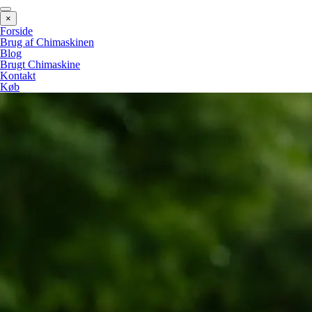
×
Forside
Brug af Chimaskinen
Blog
Brugt Chimaskine
Kontakt
Køb