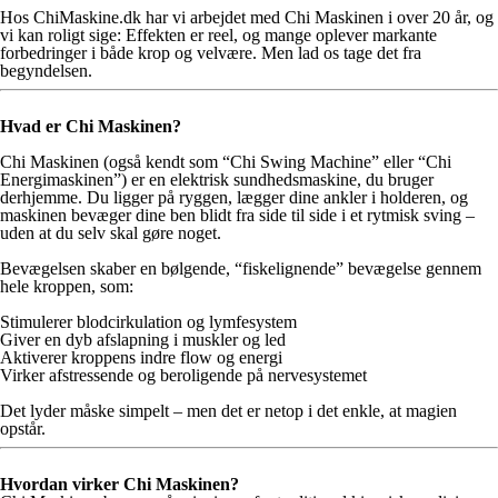
Hos ChiMaskine.dk har vi arbejdet med Chi Maskinen i over 20 år, og
vi kan roligt sige: Effekten er reel, og mange oplever markante
forbedringer i både krop og velvære. Men lad os tage det fra
begyndelsen.
Hvad er Chi Maskinen?
Chi Maskinen (også kendt som “Chi Swing Machine” eller “Chi
Energimaskinen”) er en elektrisk sundhedsmaskine, du bruger
derhjemme. Du ligger på ryggen, lægger dine ankler i holderen, og
maskinen bevæger dine ben blidt fra side til side i et rytmisk sving –
uden at du selv skal gøre noget.
Bevægelsen skaber en bølgende, “fiskelignende” bevægelse gennem
hele kroppen, som:
Stimulerer blodcirkulation og lymfesystem
Giver en dyb afslapning i muskler og led
Aktiverer kroppens indre flow og energi
Virker afstressende og beroligende på nervesystemet
Det lyder måske simpelt – men det er netop i det enkle, at magien
opstår.
Hvordan virker Chi Maskinen?