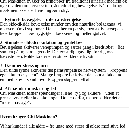
Chi Maskinen bygger på principper fra traditionel kinesisk medicin og
nyere viden om nervesystem, åndedræt og bevægelse. Når du bruger
maskinen, sker der flere ting samtidig:
1.
Rytmisk bevægelse – uden anstrengelse
Den side-til-side bevægelse minder om den naturlige bølgegang, vi
oplever, når vi svømmer. Den skaber en passiv, men aktiv bevægelse i
hele kroppen – især rygsøjlen, bækkenet og mellemgulvet.
2.
Stimulerer blodcirkulation og lymfeflow
Bevægelsen aktiverer venepumpen og sætter gang i kredsløbet – lidt
som en gåtur, bare liggende. Det er særligt gavnligt for dig med
hævede ben, kolde fødder eller stillesiddende livsstil.
3.
Dæmper stress og uro
Den blide rytme aktiverer det parasympatiske nervesystem – kroppens
eget “bremsesystem”. Mange brugere beskriver det som at falde ind i
en meditativ tilstand, hvor kroppen slapper helt af.
4.
Afspænder muskler og led
Chi Maskinen løsner spændinger i lænd, ryg og skuldre – uden at
presse, vride eller knække noget. Det er derfor, mange kalder det en
“indre massage”.
Hvem bruger Chi Maskinen?
Vi har kunder i alle aldre – fra unge med stress til ældre med stive led.